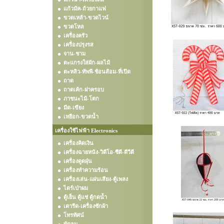
แก้วมัค-ถ้วยกาแฟ
ขวดเหล้า-ขวดไวน์
ขวดโหล
เครื่องครัว
เครื่องปรุงรส
จาน-ชาม
ตะแกรงใส่ผัก-ผลไม้
ตะหลิว-ทัพพี-ช้อนส้อม-ที่เปิด
ถาด
ถาดเค้ก-ฝาครอบ
ภาชนะไม้-โตก
มีด-เขียง
เหยือก-ขวดน้ำ
เครื่องใช้ไฟฟ้า Electronics
เครื่องคิดเงิน
เครื่องฉายหนัง-วิดีโอ-ซีดี-ดีวีดี
เครื่องดูดฝุ่น
เครื่องทำความร้อน
เครื่องเล่น-แผ่นเสียง-ตู้เพลง
ไดร์เป่าผม
ตู้เย็น ตู้แช่ ตู้กดน้ำ
เตารีด-เครื่องซักผ้า
โทรทัศน์