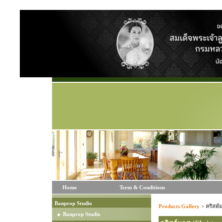
Home
Term & Conditions
Banprop Studio
Products Gallery
>
คริสต์
Banprop Studio