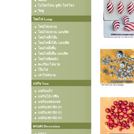
พัดลม
ไมโครโฟน-หูฟัง-โทรโข่ง
วิทยุ
โคมไฟ Lamp
โคมไฟแขวน
โคมไฟแขวน แอนทีค
โคมไฟตั้งโต๊ะ
โคมไฟตั้งโต๊ะ แอนทีค
โคมไฟตั้งพื้น
โคมไฟตั้งพื้น แอนทีค
โคมไฟติดผนัง
ตะเกียง-ไฟฉาย
โป๊ะไฟ
เสาไฟสนาม
แจกัน Vase
แจกันแก้ว
แจกันไม้-เรซิ่น
แจกันแสตนเลส
แจกันเซรามิก 01
แจกันเซรามิก 02
แจกันเซรามิก 03
ตกแต่ง Decoration
กล่อง