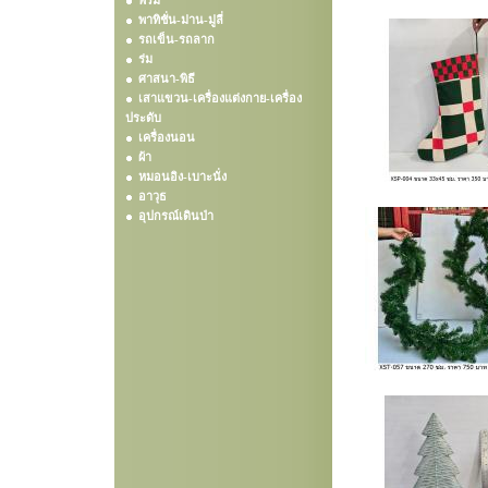
พรม
พาทิชั่น-ม่าน-มู่ลี่
รถเข็น-รถลาก
ร่ม
ศาสนา-พิธี
เสาแขวน-เครื่องแต่งกาย-เครื่อง
ประดับ
เครื่องนอน
ผ้า
หมอนอิง-เบาะนั่ง
อาวุธ
อุปกรณ์เดินป่า