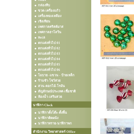
กล่องหีบ
ขวด-เครื่องแก้ว
เครื่องทองเหลือง
เชิงเทียน
เทศกาลคริสต์มาส
เทศกาลฮาโลวีน
ทะเล
ตกแต่งทั่วไป 01
ตกแต่งทั่วไป 02
ตกแต่งทั่วไป 03
ตกแต่งทั่วไป 04
ตกแต่งทั่วไป 05
ตกแต่งทั่วไป 06
โมบาย -แขวน - ป้ายเหล็ก
ร้านชำ-โชว์ห่วย
สวน-ดอกไม้-โรมัน
สัญลักษณ์ประเทศ-เชื้อชาติ
ห้องน้ำ-เสริมสวย
นาฬิกา Clock
นาฬิกาตั้งโต๊ะ-ตั้งพื้น
นาฬิกาติดผนัง
นาฬิกาทราย-นาฬิกาพก
สำนักงาน-วิทยาศาสตร์ Office