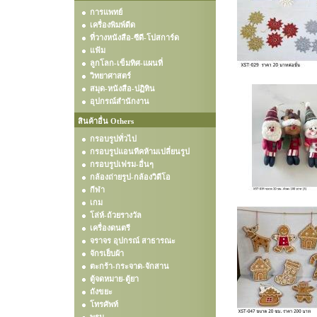
การแพทย์
เครื่องพิมพ์ดีด
ที่วางหนังสือ-ซีดี-โปสการ์ด
แฟ้ม
ลูกโลก-เข็มทิศ-แผนที่
วิทยาศาสตร์
สมุด-หนังสือ-ปฏิทิน
อุปกรณ์สำนักงาน
สินค้าอื่น Others
กรอบรูปทั่วไป
กรอบรูปแอนทีคห้ามเปลี่ยนรูป
กรอบรูปเฟรม-อื่นๆ
กล้องถ่ายรูป-กล้องวิดีโอ
กีฬา
เกม
โล่ห์-ถ้วยรางวัล
เครื่องดนตรี
จราจร อุปกรณ์ สาธารณะ
จักรเย็บผ้า
ตะกร้า-กระจาด-จักสาน
ตู้จดหมาย-ตู้ยา
ถังขยะ
โทรศัพท์