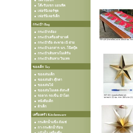
โต๊ะรับแขก
โต๊ะรับแขก แอนทีค
เฟอร์นิเจอร์ชุด
เฟอร์นิเจอร์เด็ก
กระเป๋า Bag
กระเป๋ากล้อง
กระเป๋าเครื่องสำอางค์
กระเป๋าถือ-สะพาย-เป้-ย่าม
กระเป๋าเอกสาร-นร.-โน๊ตบุ๊ค
กระเป๋าเดินทางโมเดิร์น
กระเป๋าเดินทาง วินเทจ
ของเด็ก Toy
ของเล่นเด็ก
ของเล่นผ้า-ตุ๊กตา
ของเล่นไม้
ของเล่นโมเดล-สังกะสี
รถลาก-รถเข็น-ม้าโยก
หนังสือเด็ก
ผ้าเด็ก
เครื่องครัว Kitchenware
กระติกน้ำแข็ง-ถังแช่
กา-กระติกน้ำร้อน
แก้วน้ำ-เครื่องดื่ม