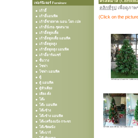
คริสต์มาส (Christm
เฟอร์นิเจอร์ Furniture
คลิกที่รูป
เพื่อดูภา
เก้าอี้
เก้าอี้แอนทีค
(Click on the pictur
เก้าอี้ชายหาด-นอน-โยก-เปล
เก้าอี้นั่งรอ-ชุดสนาม
เก้าอี้สตูลเตี้ย
เก้าอี้สตูลเตี้ย แอนทีค
เก้าอี้สตูลสูง
เก้าอี้สตูลสูง แอนทีค
เก้าอี้อาร์มแชร์
ชั้นวาง
โซฟา
โซฟา แอนทีค
ตู้
ตู้ แอนทีค
ตู้หัวเตียง
เตียง-ตั่ง
โต๊ะ
โต๊ะ แอนทีค
โต๊ะข้าง
โต๊ะข้าง แอนทีค
โต๊ะเครื่องแป้ง-กระจก
โต๊ะชิดผนัง
โต๊ะบาร์