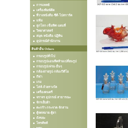
การแพทย์
เครื่องพิมพ์ดีด
ที่วางหนังสือ-ซีดี-โปสการ์ด
แฟ้ม
ลูกโลก-เข็มทิศ-แผนที่
วิทยาศาสตร์
สมุด-หนังสือ-ปฏิทิน
อุปกรณ์สำนักงาน
สินค้าอื่น Others
กรอบรูปทั่วไป
กรอบรูปแอนทีคห้ามเปลี่ยนรูป
กรอบรูปเฟรม-อื่นๆ
กล้องถ่ายรูป-กล้องวิดีโอ
กีฬา
เกม
โล่ห์-ถ้วยรางวัล
เครื่องดนตรี
จราจร อุปกรณ์ สาธารณะ
จักรเย็บผ้า
ตะกร้า-กระจาด-จักสาน
ตู้จดหมาย-ตู้ยา
ถังขยะ
โทรศัพท์