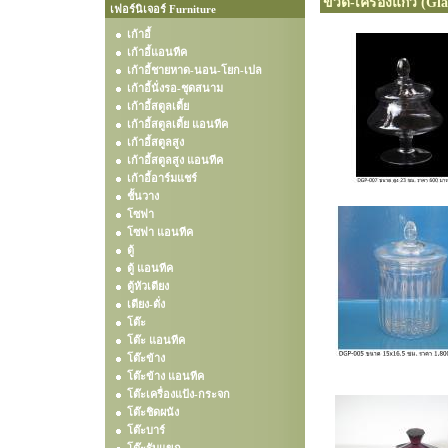
ขวด-เครื่องแก้ว (Gl
เฟอร์นิเจอร์ Furniture
เก้าอี้
เก้าอี้แอนทีค
เก้าอี้ชายหาด-นอน-โยก-เปล
เก้าอี้นั่งรอ-ชุดสนาม
เก้าอี้สตูลเตี้ย
เก้าอี้สตูลเตี้ย แอนทีค
เก้าอี้สตูลสูง
เก้าอี้สตูลสูง แอนทีค
เก้าอี้อาร์มแชร์
ชั้นวาง
โซฟา
โซฟา แอนทีค
ตู้
ตู้ แอนทีค
ตู้หัวเตียง
เตียง-ตั่ง
โต๊ะ
โต๊ะ แอนทีค
โต๊ะข้าง
โต๊ะข้าง แอนทีค
โต๊ะเครื่องแป้ง-กระจก
โต๊ะชิดผนัง
โต๊ะบาร์