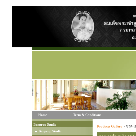
Home
Term & Conditions
Banprop Studio
Products Gallery
>
ขวด-เค
Banprop Studio