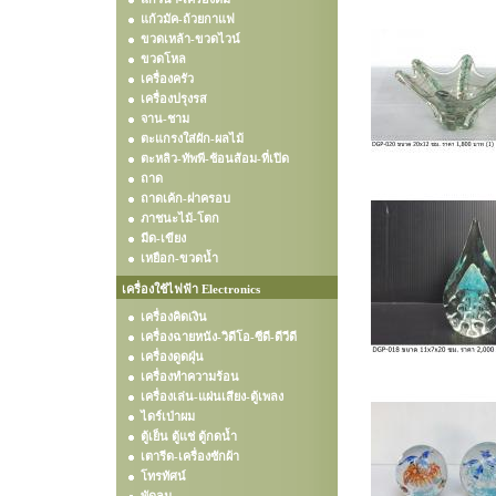
แก้วมัค-ถ้วยกาแฟ
ขวดเหล้า-ขวดไวน์
ขวดโหล
เครื่องครัว
เครื่องปรุงรส
จาน-ชาม
ตะแกรงใส่ผัก-ผลไม้
ตะหลิว-ทัพพี-ช้อนส้อม-ที่เปิด
ถาด
ถาดเค้ก-ฝาครอบ
ภาชนะไม้-โตก
มีด-เขียง
เหยือก-ขวดน้ำ
เครื่องใช้ไฟฟ้า Electronics
เครื่องคิดเงิน
เครื่องฉายหนัง-วิดีโอ-ซีดี-ดีวีดี
เครื่องดูดฝุ่น
เครื่องทำความร้อน
เครื่องเล่น-แผ่นเสียง-ตู้เพลง
ไดร์เป่าผม
ตู้เย็น ตู้แช่ ตู้กดน้ำ
เตารีด-เครื่องซักผ้า
โทรทัศน์