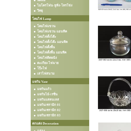
พัดลม
ไมโครโฟน-หูฟัง-โทรโข่ง
วิทยุ
โคมไฟ Lamp
โคมไฟแขวน
โคมไฟแขวน แอนทีค
โคมไฟตั้งโต๊ะ
โคมไฟตั้งโต๊ะ แอนทีค
โคมไฟตั้งพื้น
โคมไฟตั้งพื้น แอนทีค
โคมไฟติดผนัง
ตะเกียง-ไฟฉาย
โป๊ะไฟ
เสาไฟสนาม
แจกัน Vase
แจกันแก้ว
แจกันไม้-เรซิ่น
แจกันแสตนเลส
แจกันเซรามิก 01
แจกันเซรามิก 02
แจกันเซรามิก 03
ตกแต่ง Decoration
กล่อง