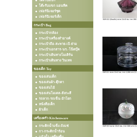
โต๊ะรับแขก
โต๊ะรับแขก แอนทีค
เฟอร์นิเจอร์ชุด
เฟอร์นิเจอร์เด็ก
กระเป๋า Bag
กระเป๋ากล้อง
กระเป๋าเครื่องสำอางค์
กระเป๋าถือ-สะพาย-เป้-ย่าม
กระเป๋าเอกสาร-นร.-โน๊ตบุ๊ค
กระเป๋าเดินทางโมเดิร์น
กระเป๋าเดินทาง วินเทจ
ของเด็ก Toy
ของเล่นเด็ก
ของเล่นผ้า-ตุ๊กตา
ของเล่นไม้
ของเล่นโมเดล-สังกะสี
รถลาก-รถเข็น-ม้าโยก
หนังสือเด็ก
ผ้าเด็ก
เครื่องครัว Kitchenware
กระติกน้ำแข็ง-ถังแช่
กา-กระติกน้ำร้อน
แก้วน้ำ-เครื่องดื่ม