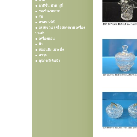
พรม
พาทิชั่น-ม่าน-มู่ลี่
รถเข็น-รถลาก
ร่ม
ศาสนา-พิธี
เสาแขวน-เครื่องแต่งกาย-เครื่อง
ประดับ
เครื่องนอน
ผ้า
หมอนอิง-เบาะนั่ง
อาวุธ
อุปกรณ์เดินป่า