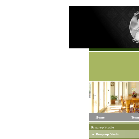
Home
Term
Banprop Studio
Banprop Studio