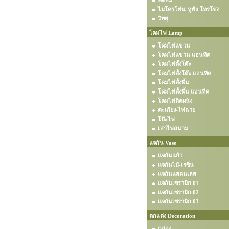
พัดลม
ไมโครโฟน-หูฟัง-โทรโข่ง
วิทยุ
โคมไฟ Lamp
โคมไฟแขวน
โคมไฟแขวน แอนทีค
โคมไฟตั้งโต๊ะ
โคมไฟตั้งโต๊ะ แอนทีค
โคมไฟตั้งพื้น
โคมไฟตั้งพื้น แอนทีค
โคมไฟติดผนัง
ตะเกียง-ไฟฉาย
โป๊ะไฟ
เสาไฟสนาม
แจกัน Vase
แจกันแก้ว
แจกันไม้-เรซิ่น
แจกันแสตนเลส
แจกันเซรามิก 01
แจกันเซรามิก 02
แจกันเซรามิก 03
ตกแต่ง Decoration
กล่อง