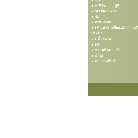
พรม
พาทิชั่น-ม่าน-มู่ลี่
รถเข็น-รถลาก
ร่ม
ศาสนา-พิธี
เสาแขวน-เครื่องแต่งกาย-เครื
ประดับ
เครื่องนอน
ผ้า
หมอนอิง-เบาะนั่ง
อาวุธ
อุปกรณ์เดินป่า