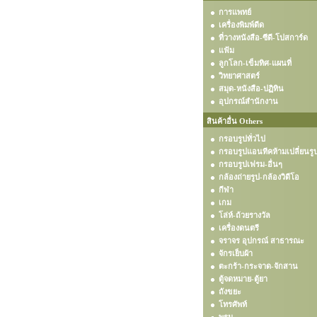
การแพทย์
เครื่องพิมพ์ดีด
ที่วางหนังสือ-ซีดี-โปสการ์ด
แฟ้ม
ลูกโลก-เข็มทิศ-แผนที่
วิทยาศาสตร์
สมุด-หนังสือ-ปฏิทิน
อุปกรณ์สำนักงาน
สินค้าอื่น Others
กรอบรูปทั่วไป
กรอบรูปแอนทีคห้ามเปลี่ยนรู
กรอบรูปเฟรม-อื่นๆ
กล้องถ่ายรูป-กล้องวิดีโอ
กีฬา
เกม
โล่ห์-ถ้วยรางวัล
เครื่องดนตรี
จราจร อุปกรณ์ สาธารณะ
จักรเย็บผ้า
ตะกร้า-กระจาด-จักสาน
ตู้จดหมาย-ตู้ยา
ถังขยะ
โทรศัพท์