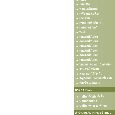
กล่องหีบ
ขวด-เครื่องแก้ว
เครื่องทองเหลือง
เชิงเทียน
เทศกาลคริสต์มาส
เทศกาลฮาโลวีน
ทะเล
ตกแต่งทั่วไป 01
ตกแต่งทั่วไป 02
ตกแต่งทั่วไป 03
ตกแต่งทั่วไป 04
ตกแต่งทั่วไป 05
ตกแต่งทั่วไป 06
โมบาย -แขวน - ป้ายเหล็ก
ร้านชำ-โชว์ห่วย
สวน-ดอกไม้-โรมัน
สัญลักษณ์ประเทศ-เชื้อชาติ
ห้องน้ำ-เสริมสวย
นาฬิกา Clock
นาฬิกาตั้งโต๊ะ-ตั้งพื้น
นาฬิกาติดผนัง
นาฬิกาทราย-นาฬิกาพก
สำนักงาน-วิทยาศาสตร์ Office