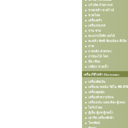
แก้วมัค-ถ้วยกาแฟ
ขวดเหล้า-ขวดไวน์
ขวดโหล
เครื่องครัว
เครื่องปรุงรส
จาน-ชาม
ตะแกรงใส่ผัก-ผลไม้
ตะหลิว-ทัพพี-ช้อนส้อม-ที่เปิด
ถาด
ถาดเค้ก-ฝาครอบ
ภาชนะไม้-โตก
มีด-เขียง
เหยือก-ขวดน้ำ
เครื่องใช้ไฟฟ้า Electronics
เครื่องคิดเงิน
เครื่องฉายหนัง-วิดีโอ-ซีดี-ดีวีด
เครื่องดูดฝุ่น
เครื่องทำความร้อน
เครื่องเล่น-แผ่นเสียง-ตู้เพลง
ไดร์เป่าผม
ตู้เย็น ตู้แช่ ตู้กดน้ำ
เตารีด-เครื่องซักผ้า
โทรทัศน์