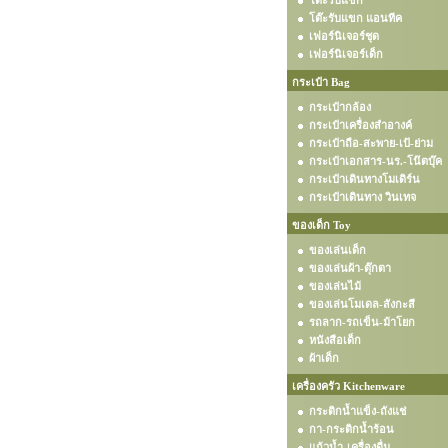
โต๊ะรับแขก
โต๊ะรับแขก แอนทีค
เฟอร์นิเจอร์ชุด
เฟอร์นิเจอร์เด็ก
กระเป๋า Bag
กระเป๋ากล้อง
กระเป๋าเครื่องสำอางค์
กระเป๋าถือ-สะพาย-เป้-ย่าม
กระเป๋าเอกสาร-นร.-โน๊ตบุ๊ค
กระเป๋าเดินทางโมเดิร์น
กระเป๋าเดินทาง วินเทจ
ของเด็ก Toy
ของเล่นเด็ก
ของเล่นผ้า-ตุ๊กตา
ของเล่นไม้
ของเล่นโมเดล-สังกะสี
รถลาก-รถเข็น-ม้าโยก
หนังสือเด็ก
ผ้าเด็ก
เครื่องครัว Kitchenware
กระติกน้ำแข็ง-ถังแช่
กา-กระติกน้ำร้อน
แก้วน้ำ-เครื่องดื่ม