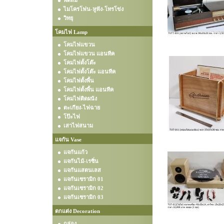
พัดลม
ไมโครโฟน-หูฟัง-โทรโข่ง
วิทยุ
โคมไฟ Lamp
โคมไฟแขวน
โคมไฟแขวน แอนทีค
โคมไฟตั้งโต๊ะ
โคมไฟตั้งโต๊ะ แอนทีค
โคมไฟตั้งพื้น
โคมไฟตั้งพื้น แอนทีค
โคมไฟติดผนัง
ตะเกียง-ไฟฉาย
โป๊ะไฟ
เสาไฟสนาม
แจกัน Vase
แจกันแก้ว
แจกันไม้-เรซิ่น
แจกันแสตนเลส
แจกันเซรามิก 01
แจกันเซรามิก 02
แจกันเซรามิก 03
ตกแต่ง Decoration
กล่อง