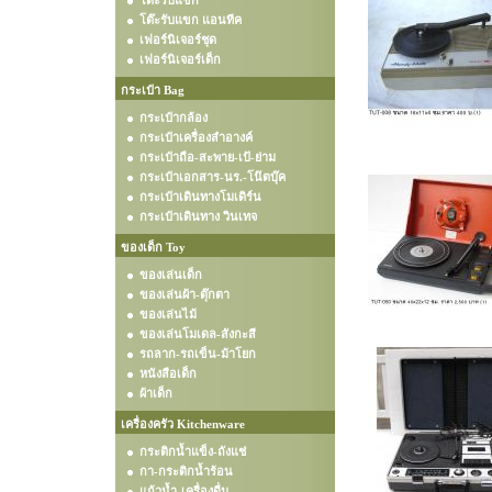
โต๊ะรับแขก
โต๊ะรับแขก แอนทีค
เฟอร์นิเจอร์ชุด
เฟอร์นิเจอร์เด็ก
กระเป๋า Bag
กระเป๋ากล้อง
กระเป๋าเครื่องสำอางค์
กระเป๋าถือ-สะพาย-เป้-ย่าม
กระเป๋าเอกสาร-นร.-โน๊ตบุ๊ค
กระเป๋าเดินทางโมเดิร์น
กระเป๋าเดินทาง วินเทจ
ของเด็ก Toy
ของเล่นเด็ก
ของเล่นผ้า-ตุ๊กตา
ของเล่นไม้
ของเล่นโมเดล-สังกะสี
รถลาก-รถเข็น-ม้าโยก
หนังสือเด็ก
ผ้าเด็ก
เครื่องครัว Kitchenware
กระติกน้ำแข็ง-ถังแช่
กา-กระติกน้ำร้อน
แก้วน้ำ-เครื่องดื่ม