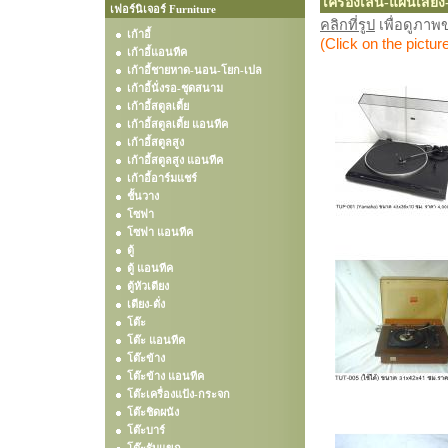
เครื่องเล่น-แผ่นเสีย
เฟอร์นิเจอร์ Furniture
คลิกที่รูป
เพื่อดูภา
เก้าอี้
(Click on the pictur
เก้าอี้แอนทีค
เก้าอี้ชายหาด-นอน-โยก-เปล
เก้าอี้นั่งรอ-ชุดสนาม
เก้าอี้สตูลเตี้ย
เก้าอี้สตูลเตี้ย แอนทีค
เก้าอี้สตูลสูง
เก้าอี้สตูลสูง แอนทีค
เก้าอี้อาร์มแชร์
ชั้นวาง
โซฟา
โซฟา แอนทีค
ตู้
ตู้ แอนทีค
ตู้หัวเตียง
เตียง-ตั่ง
โต๊ะ
โต๊ะ แอนทีค
โต๊ะข้าง
โต๊ะข้าง แอนทีค
โต๊ะเครื่องแป้ง-กระจก
โต๊ะชิดผนัง
โต๊ะบาร์