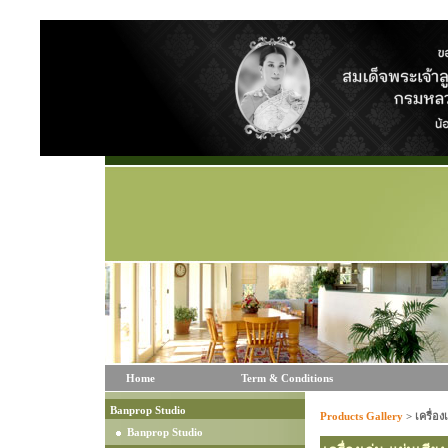
Home
Term & Conditions
Banprop Studio
Products Gallery
>
เครื่อง
Banprop Studio