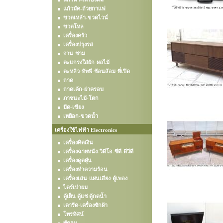
แก้วมัค-ถ้วยกาแฟ
ขวดเหล้า-ขวดไวน์
ขวดโหล
เครื่องครัว
เครื่องปรุงรส
จาน-ชาม
ตะแกรงใส่ผัก-ผลไม้
ตะหลิว-ทัพพี-ช้อนส้อม-ที่เปิด
ถาด
ถาดเค้ก-ฝาครอบ
ภาชนะไม้-โตก
มีด-เขียง
เหยือก-ขวดน้ำ
เครื่องใช้ไฟฟ้า Electronics
เครื่องคิดเงิน
เครื่องฉายหนัง-วิดีโอ-ซีดี-ดีวีดี
เครื่องดูดฝุ่น
เครื่องทำความร้อน
เครื่องเล่น-แผ่นเสียง-ตู้เพลง
ไดร์เป่าผม
ตู้เย็น ตู้แช่ ตู้กดน้ำ
เตารีด-เครื่องซักผ้า
โทรทัศน์