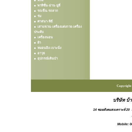
พรม
พาทิชั่น-ม่าน-มู่ลี่
รถเข็น-รถลาก
ร่ม
ศาสนา-พิธี
เสาแขวน-เครื่องแต่งกาย-เครื่อง
ประดับ
เครื่องนอน
ผ้า
หมอนอิง-เบาะนั่ง
อาวุธ
อุปกรณ์เดินป่า
Copyright 
บริษัท บ้
14 ซอยสังคมสงเคราะห์ 20
Mobile: 0