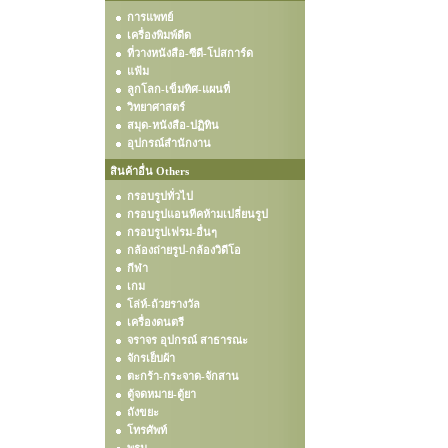
การแพทย์
เครื่องพิมพ์ดีด
ที่วางหนังสือ-ซีดี-โปสการ์ด
แฟ้ม
ลูกโลก-เข็มทิศ-แผนที่
วิทยาศาสตร์
สมุด-หนังสือ-ปฏิทิน
อุปกรณ์สำนักงาน
สินค้าอื่น Others
กรอบรูปทั่วไป
กรอบรูปแอนทีคห้ามเปลี่ยนรูป
กรอบรูปเฟรม-อื่นๆ
กล้องถ่ายรูป-กล้องวิดีโอ
กีฬา
เกม
โล่ห์-ถ้วยรางวัล
เครื่องดนตรี
จราจร อุปกรณ์ สาธารณะ
จักรเย็บผ้า
ตะกร้า-กระจาด-จักสาน
ตู้จดหมาย-ตู้ยา
ถังขยะ
โทรศัพท์