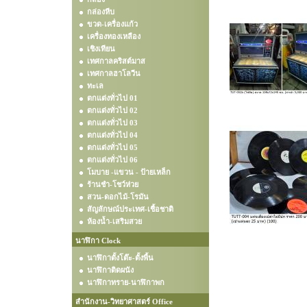
กล่องหีบ
ขวด-เครื่องแก้ว
เครื่องทองเหลือง
เชิงเทียน
เทศกาลคริสต์มาส
เทศกาลฮาโลวีน
ทะเล
ตกแต่งทั่วไป 01
ตกแต่งทั่วไป 02
ตกแต่งทั่วไป 03
ตกแต่งทั่วไป 04
ตกแต่งทั่วไป 05
ตกแต่งทั่วไป 06
โมบาย -แขวน - ป้ายเหล็ก
ร้านชำ-โชว์ห่วย
สวน-ดอกไม้-โรมัน
สัญลักษณ์ประเทศ-เชื้อชาติ
ห้องน้ำ-เสริมสวย
นาฬิกา Clock
นาฬิกาตั้งโต๊ะ-ตั้งพื้น
นาฬิกาติดผนัง
นาฬิกาทราย-นาฬิกาพก
สำนักงาน-วิทยาศาสตร์ Office