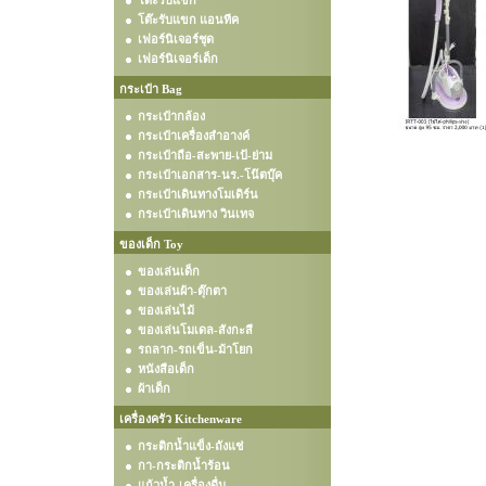
โต๊ะรับแขก
โต๊ะรับแขก แอนทีค
เฟอร์นิเจอร์ชุด
เฟอร์นิเจอร์เด็ก
กระเป๋า Bag
กระเป๋ากล้อง
กระเป๋าเครื่องสำอางค์
กระเป๋าถือ-สะพาย-เป้-ย่าม
กระเป๋าเอกสาร-นร.-โน๊ตบุ๊ค
กระเป๋าเดินทางโมเดิร์น
กระเป๋าเดินทาง วินเทจ
ของเด็ก Toy
ของเล่นเด็ก
ของเล่นผ้า-ตุ๊กตา
ของเล่นไม้
ของเล่นโมเดล-สังกะสี
รถลาก-รถเข็น-ม้าโยก
หนังสือเด็ก
ผ้าเด็ก
เครื่องครัว Kitchenware
กระติกน้ำแข็ง-ถังแช่
กา-กระติกน้ำร้อน
แก้วน้ำ-เครื่องดื่ม