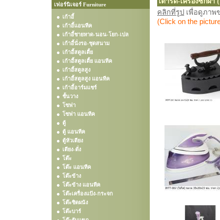
เตารีด-เครื่องซักผ้า 
เฟอร์นิเจอร์ Furniture
คลิกที่รูป
เพื่อดูภา
เก้าอี้
(Click on the pictur
เก้าอี้แอนทีค
เก้าอี้ชายหาด-นอน-โยก-เปล
เก้าอี้นั่งรอ-ชุดสนาม
เก้าอี้สตูลเตี้ย
เก้าอี้สตูลเตี้ย แอนทีค
เก้าอี้สตูลสูง
เก้าอี้สตูลสูง แอนทีค
เก้าอี้อาร์มแชร์
ชั้นวาง
โซฟา
โซฟา แอนทีค
ตู้
ตู้ แอนทีค
ตู้หัวเตียง
เตียง-ตั่ง
โต๊ะ
โต๊ะ แอนทีค
โต๊ะข้าง
โต๊ะข้าง แอนทีค
โต๊ะเครื่องแป้ง-กระจก
โต๊ะชิดผนัง
โต๊ะบาร์