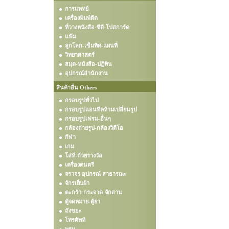
การแพทย์
เครื่องพิมพ์ดีด
ที่วางหนังสือ-ซีดี-โปสการ์ด
แฟ้ม
ลูกโลก-เข็มทิศ-แผนที่
วิทยาศาสตร์
สมุด-หนังสือ-ปฏิทิน
อุปกรณ์สำนักงาน
สินค้าอื่น Others
กรอบรูปทั่วไป
กรอบรูปแอนทีคห้ามเปลี่ยนรูป
กรอบรูปเฟรม-อื่นๆ
กล้องถ่ายรูป-กล้องวิดีโอ
กีฬา
เกม
โล่ห์-ถ้วยรางวัล
เครื่องดนตรี
จราจร อุปกรณ์ สาธารณะ
จักรเย็บผ้า
ตะกร้า-กระจาด-จักสาน
ตู้จดหมาย-ตู้ยา
ถังขยะ
โทรศัพท์