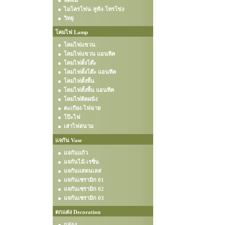
พัดลม
ไมโครโฟน-หูฟัง-โทรโข่ง
วิทยุ
โคมไฟ Lamp
โคมไฟแขวน
โคมไฟแขวน แอนทีค
โคมไฟตั้งโต๊ะ
โคมไฟตั้งโต๊ะ แอนทีค
โคมไฟตั้งพื้น
โคมไฟตั้งพื้น แอนทีค
โคมไฟติดผนัง
ตะเกียง-ไฟฉาย
โป๊ะไฟ
เสาไฟสนาม
แจกัน Vase
แจกันแก้ว
แจกันไม้-เรซิ่น
แจกันแสตนเลส
แจกันเซรามิก 01
แจกันเซรามิก 02
แจกันเซรามิก 03
ตกแต่ง Decoration
กล่อง