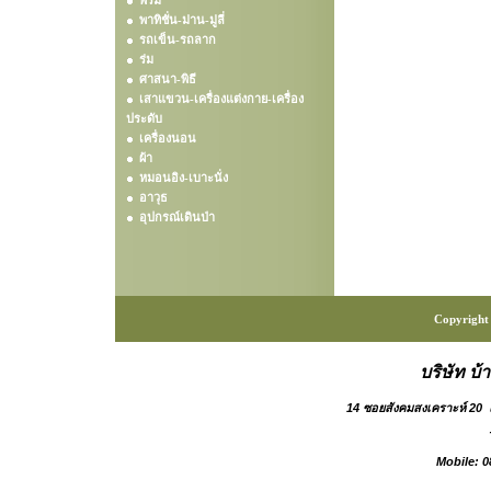
พรม
พาทิชั่น-ม่าน-มู่ลี่
รถเข็น-รถลาก
ร่ม
ศาสนา-พิธี
เสาแขวน-เครื่องแต่งกาย-เครื่อง
ประดับ
เครื่องนอน
ผ้า
หมอนอิง-เบาะนั่ง
อาวุธ
อุปกรณ์เดินป่า
Copyright 
บริษัท บ้
14 ซอยสังคมสงเคราะห์ 20
Mobile: 0