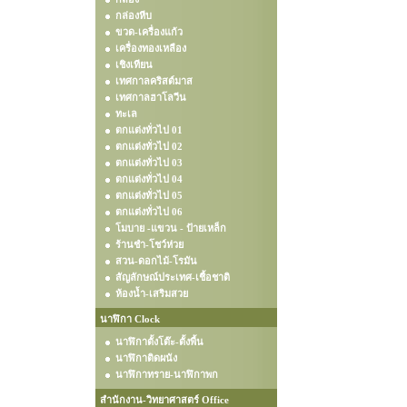
กล่องหีบ
ขวด-เครื่องแก้ว
เครื่องทองเหลือง
เชิงเทียน
เทศกาลคริสต์มาส
เทศกาลฮาโลวีน
ทะเล
ตกแต่งทั่วไป 01
ตกแต่งทั่วไป 02
ตกแต่งทั่วไป 03
ตกแต่งทั่วไป 04
ตกแต่งทั่วไป 05
ตกแต่งทั่วไป 06
โมบาย -แขวน - ป้ายเหล็ก
ร้านชำ-โชว์ห่วย
สวน-ดอกไม้-โรมัน
สัญลักษณ์ประเทศ-เชื้อชาติ
ห้องน้ำ-เสริมสวย
นาฬิกา Clock
นาฬิกาตั้งโต๊ะ-ตั้งพื้น
นาฬิกาติดผนัง
นาฬิกาทราย-นาฬิกาพก
สำนักงาน-วิทยาศาสตร์ Office