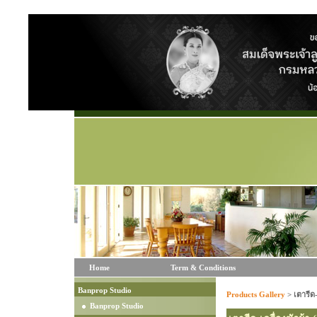
Home
Term & Conditions
Banprop Studio
Products Gallery
>
เตารีด-
Banprop Studio