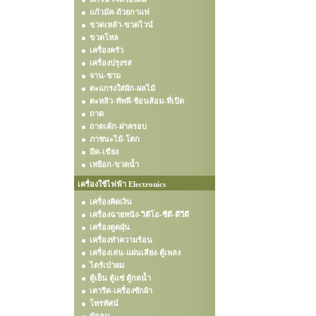
แก้วมัค-ถ้วยกาแฟ
ขวดเหล้า-ขวดไวน์
ขวดโหล
เครื่องครัว
เครื่องปรุงรส
จาน-ชาม
ตะแกรงใส่ผัก-ผลไม้
ตะหลิว-ทัพพี-ช้อนส้อม-ที่เปิด
ถาด
ถาดเค้ก-ฝาครอบ
ภาชนะไม้-โตก
มีด-เขียง
เหยือก-ขวดน้ำ
เครื่องใช้ไฟฟ้า Electronics
เครื่องคิดเงิน
เครื่องฉายหนัง-วิดีโอ-ซีดี-ดีวีดี
เครื่องดูดฝุ่น
เครื่องทำความร้อน
เครื่องเล่น-แผ่นเสียง-ตู้เพลง
ไดร์เป่าผม
ตู้เย็น ตู้แช่ ตู้กดน้ำ
เตารีด-เครื่องซักผ้า
โทรทัศน์