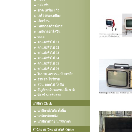
กล่องหีบ
ขวด-เครื่องแก้ว
เครื่องทองเหลือง
เชิงเทียน
เทศกาลคริสต์มาส
เทศกาลฮาโลวีน
ทะเล
ตกแต่งทั่วไป 01
ตกแต่งทั่วไป 02
ตกแต่งทั่วไป 03
ตกแต่งทั่วไป 04
ตกแต่งทั่วไป 05
ตกแต่งทั่วไป 06
โมบาย -แขวน - ป้ายเหล็ก
ร้านชำ-โชว์ห่วย
สวน-ดอกไม้-โรมัน
สัญลักษณ์ประเทศ-เชื้อชาติ
ห้องน้ำ-เสริมสวย
นาฬิกา Clock
นาฬิกาตั้งโต๊ะ-ตั้งพื้น
นาฬิกาติดผนัง
นาฬิกาทราย-นาฬิกาพก
สำนักงาน-วิทยาศาสตร์ Office