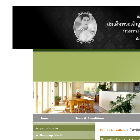
Home
Term & Conditions
Banprop Studio
Products Gallery
>
โทรทัศ
Banprop Studio