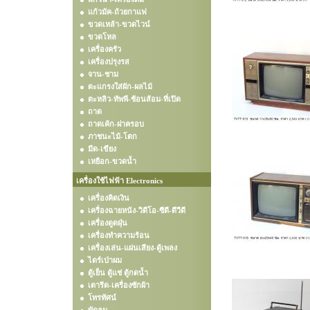
แก้วมัค-ถ้วยกาแฟ
ขวดเหล้า-ขวดไวน์
ขวดโหล
เครื่องครัว
เครื่องปรุงรส
จาน-ชาม
ตะแกรงใส่ผัก-ผลไม้
ตะหลิว-ทัพพี-ช้อนส้อม-ที่เปิด
ถาด
ถาดเค้ก-ฝาครอบ
ภาชนะไม้-โตก
มีด-เขียง
เหยือก-ขวดน้ำ
เครื่องใช้ไฟฟ้า Electronics
เครื่องคิดเงิน
เครื่องฉายหนัง-วิดีโอ-ซีดี-ดีวีดี
เครื่องดูดฝุ่น
เครื่องทำความร้อน
เครื่องเล่น-แผ่นเสียง-ตู้เพลง
ไดร์เป่าผม
ตู้เย็น ตู้แช่ ตู้กดน้ำ
เตารีด-เครื่องซักผ้า
โทรทัศน์