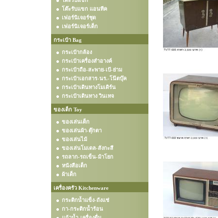
โต๊ะรับแขก
โต๊ะรับแขก แอนทีค
เฟอร์นิเจอร์ชุด
เฟอร์นิเจอร์เด็ก
กระเป๋า Bag
กระเป๋ากล้อง
กระเป๋าเครื่องสำอางค์
กระเป๋าถือ-สะพาย-เป้-ย่าม
กระเป๋าเอกสาร-นร.-โน๊ตบุ๊ค
กระเป๋าเดินทางโมเดิร์น
กระเป๋าเดินทาง วินเทจ
ของเด็ก Toy
ของเล่นเด็ก
ของเล่นผ้า-ตุ๊กตา
ของเล่นไม้
ของเล่นโมเดล-สังกะสี
รถลาก-รถเข็น-ม้าโยก
หนังสือเด็ก
ผ้าเด็ก
เครื่องครัว Kitchenware
กระติกน้ำแข็ง-ถังแช่
กา-กระติกน้ำร้อน
แก้วน้ำ-เครื่องดื่ม