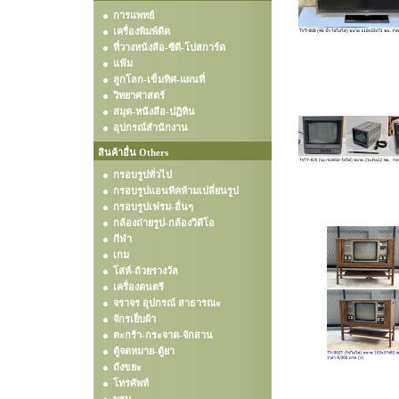
การแพทย์
เครื่องพิมพ์ดีด
ที่วางหนังสือ-ซีดี-โปสการ์ด
แฟ้ม
ลูกโลก-เข็มทิศ-แผนที่
วิทยาศาสตร์
สมุด-หนังสือ-ปฏิทิน
อุปกรณ์สำนักงาน
สินค้าอื่น Others
กรอบรูปทั่วไป
กรอบรูปแอนทีคห้ามเปลี่ยนรูป
กรอบรูปเฟรม-อื่นๆ
กล้องถ่ายรูป-กล้องวิดีโอ
กีฬา
เกม
โล่ห์-ถ้วยรางวัล
เครื่องดนตรี
จราจร อุปกรณ์ สาธารณะ
จักรเย็บผ้า
ตะกร้า-กระจาด-จักสาน
ตู้จดหมาย-ตู้ยา
ถังขยะ
โทรศัพท์