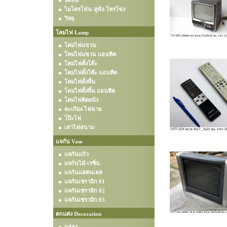
พัดลม
ไมโครโฟน-หูฟัง-โทรโข่ง
วิทยุ
โคมไฟ Lamp
โคมไฟแขวน
โคมไฟแขวน แอนทีค
โคมไฟตั้งโต๊ะ
โคมไฟตั้งโต๊ะ แอนทีค
โคมไฟตั้งพื้น
โคมไฟตั้งพื้น แอนทีค
โคมไฟติดผนัง
ตะเกียง-ไฟฉาย
โป๊ะไฟ
เสาไฟสนาม
แจกัน Vase
แจกันแก้ว
แจกันไม้-เรซิ่น
แจกันแสตนเลส
แจกันเซรามิก 01
แจกันเซรามิก 02
แจกันเซรามิก 03
ตกแต่ง Decoration
กล่อง