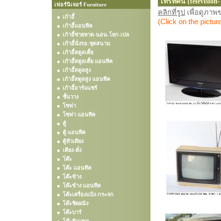
โทรทัศน์ (television
เฟอร์นิเจอร์ Furniture
คลิกที่รูป
เพื่อดูภา
เก้าอี้
(Click on the pictur
เก้าอี้แอนทีค
เก้าอี้ชายหาด-นอน-โยก-เปล
เก้าอี้นั่งรอ-ชุดสนาม
เก้าอี้สตูลเตี้ย
เก้าอี้สตูลเตี้ย แอนทีค
เก้าอี้สตูลสูง
เก้าอี้สตูลสูง แอนทีค
เก้าอี้อาร์มแชร์
ชั้นวาง
โซฟา
โซฟา แอนทีค
ตู้
ตู้ แอนทีค
ตู้หัวเตียง
เตียง-ตั่ง
โต๊ะ
โต๊ะ แอนทีค
โต๊ะข้าง
โต๊ะข้าง แอนทีค
โต๊ะเครื่องแป้ง-กระจก
โต๊ะชิดผนัง
โต๊ะบาร์