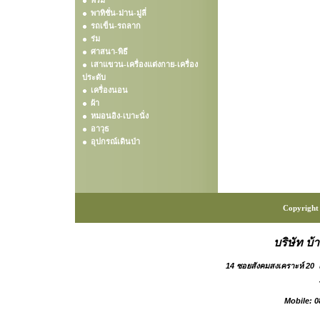
พรม
พาทิชั่น-ม่าน-มู่ลี่
รถเข็น-รถลาก
ร่ม
ศาสนา-พิธี
เสาแขวน-เครื่องแต่งกาย-เครื่อง
ประดับ
เครื่องนอน
ผ้า
หมอนอิง-เบาะนั่ง
อาวุธ
อุปกรณ์เดินป่า
Copyright 
บริษัท บ้
14 ซอยสังคมสงเคราะห์ 20
Mobile: 0