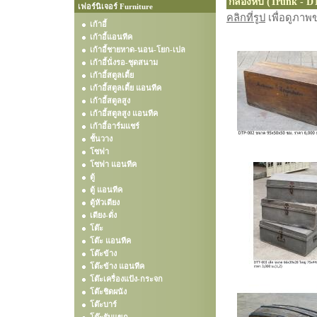
กล่องหีบ (Trunk - D
เฟอร์นิเจอร์ Furniture
คลิกที่รูป
เพื่อดูภา
เก้าอี้
เก้าอี้แอนทีค
เก้าอี้ชายหาด-นอน-โยก-เปล
เก้าอี้นั่งรอ-ชุดสนาม
เก้าอี้สตูลเตี้ย
เก้าอี้สตูลเตี้ย แอนทีค
เก้าอี้สตูลสูง
เก้าอี้สตูลสูง แอนทีค
เก้าอี้อาร์มแชร์
ชั้นวาง
โซฟา
โซฟา แอนทีค
ตู้
ตู้ แอนทีค
ตู้หัวเตียง
เตียง-ตั่ง
โต๊ะ
โต๊ะ แอนทีค
โต๊ะข้าง
โต๊ะข้าง แอนทีค
โต๊ะเครื่องแป้ง-กระจก
โต๊ะชิดผนัง
โต๊ะบาร์