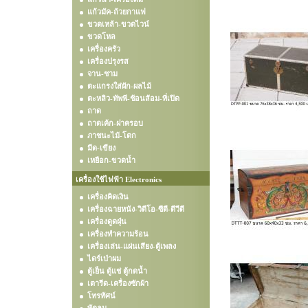
แก้วมัค-ถ้วยกาแฟ
ขวดเหล้า-ขวดไวน์
ขวดโหล
เครื่องครัว
เครื่องปรุงรส
จาน-ชาม
ตะแกรงใส่ผัก-ผลไม้
ตะหลิว-ทัพพี-ช้อนส้อม-ที่เปิด
ถาด
ถาดเค้ก-ฝาครอบ
ภาชนะไม้-โตก
มีด-เขียง
เหยือก-ขวดน้ำ
เครื่องใช้ไฟฟ้า Electronics
เครื่องคิดเงิน
เครื่องฉายหนัง-วิดีโอ-ซีดี-ดีวีดี
เครื่องดูดฝุ่น
เครื่องทำความร้อน
เครื่องเล่น-แผ่นเสียง-ตู้เพลง
ไดร์เป่าผม
ตู้เย็น ตู้แช่ ตู้กดน้ำ
เตารีด-เครื่องซักผ้า
โทรทัศน์