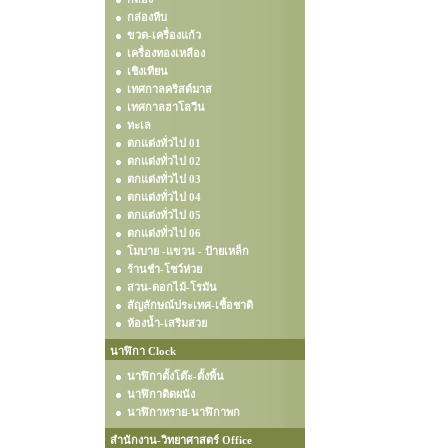
กล่องหีบ
ขวด-เครื่องแก้ว
เครื่องทองเหลือง
เชิงเทียน
เทศกาลคริสต์มาส
เทศกาลฮาโลวีน
ทะเล
ตกแต่งทั่วไป 01
ตกแต่งทั่วไป 02
ตกแต่งทั่วไป 03
ตกแต่งทั่วไป 04
ตกแต่งทั่วไป 05
ตกแต่งทั่วไป 06
โมบาย -แขวน - ป้ายเหล็ก
ร้านชำ-โชว์ห่วย
สวน-ดอกไม้-โรมัน
สัญลักษณ์ประเทศ-เชื้อชาติ
ห้องน้ำ-เสริมสวย
นาฬิกา Clock
นาฬิกาตั้งโต๊ะ-ตั้งพื้น
นาฬิกาติดผนัง
นาฬิกาทราย-นาฬิกาพก
สำนักงาน-วิทยาศาสตร์ Office