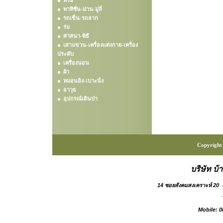
พรม
พาทิชั่น-ม่าน-มู่ลี่
รถเข็น-รถลาก
ร่ม
ศาสนา-พิธี
เสาแขวน-เครื่องแต่งกาย-เครื่อง
ประดับ
เครื่องนอน
ผ้า
หมอนอิง-เบาะนั่ง
อาวุธ
อุปกรณ์เดินป่า
Copyright 
บริษัท บ้
14 ซอยสังคมสงเคราะห์ 20
Mobile: 0