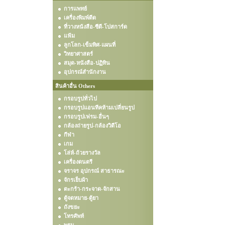
การแพทย์
เครื่องพิมพ์ดีด
ที่วางหนังสือ-ซีดี-โปสการ์ด
แฟ้ม
ลูกโลก-เข็มทิศ-แผนที่
วิทยาศาสตร์
สมุด-หนังสือ-ปฏิทิน
อุปกรณ์สำนักงาน
สินค้าอื่น Others
กรอบรูปทั่วไป
กรอบรูปแอนทีคห้ามเปลี่ยนรูป
กรอบรูปเฟรม-อื่นๆ
กล้องถ่ายรูป-กล้องวิดีโอ
กีฬา
เกม
โล่ห์-ถ้วยรางวัล
เครื่องดนตรี
จราจร อุปกรณ์ สาธารณะ
จักรเย็บผ้า
ตะกร้า-กระจาด-จักสาน
ตู้จดหมาย-ตู้ยา
ถังขยะ
โทรศัพท์