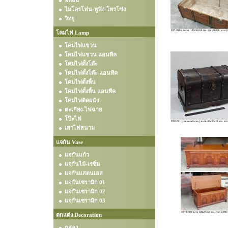
พัดลม
ไมโครโฟน-หูฟัง-โทรโข่ง
วิทยุ
โคมไฟ Lamp
โคมไฟแขวน
โคมไฟแขวน แอนทีค
โคมไฟตั้งโต๊ะ
โคมไฟตั้งโต๊ะ แอนทีค
โคมไฟตั้งพื้น
โคมไฟตั้งพื้น แอนทีค
โคมไฟติดผนัง
ตะเกียง-ไฟฉาย
โป๊ะไฟ
เสาไฟสนาม
แจกัน Vase
แจกันแก้ว
แจกันไม้-เรซิ่น
แจกันแสตนเลส
แจกันเซรามิก 01
แจกันเซรามิก 02
แจกันเซรามิก 03
ตกแต่ง Decoration
กล่อง