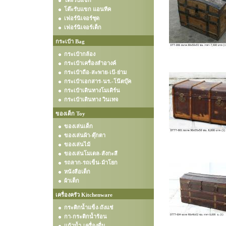
โต๊ะรับแขก
โต๊ะรับแขก แอนทีค
เฟอร์นิเจอร์ชุด
เฟอร์นิเจอร์เด็ก
กระเป๋า Bag
กระเป๋ากล้อง
กระเป๋าเครื่องสำอางค์
กระเป๋าถือ-สะพาย-เป้-ย่าม
กระเป๋าเอกสาร-นร.-โน๊ตบุ๊ค
กระเป๋าเดินทางโมเดิร์น
กระเป๋าเดินทาง วินเทจ
ของเด็ก Toy
ของเล่นเด็ก
ของเล่นผ้า-ตุ๊กตา
ของเล่นไม้
ของเล่นโมเดล-สังกะสี
รถลาก-รถเข็น-ม้าโยก
หนังสือเด็ก
ผ้าเด็ก
เครื่องครัว Kitchenware
กระติกน้ำแข็ง-ถังแช่
กา-กระติกน้ำร้อน
แก้วน้ำ-เครื่องดื่ม