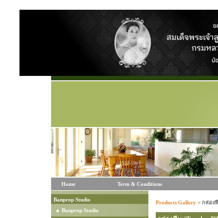
Home
Term & Conditions
Banprop Studio
Products Gallery
>
กล่องห
Banprop Studio