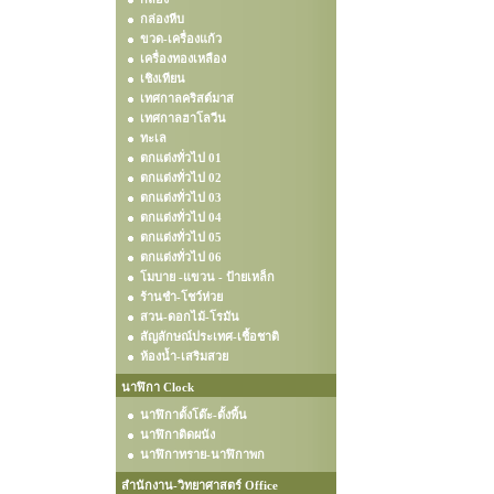
กล่องหีบ
ขวด-เครื่องแก้ว
เครื่องทองเหลือง
เชิงเทียน
เทศกาลคริสต์มาส
เทศกาลฮาโลวีน
ทะเล
ตกแต่งทั่วไป 01
ตกแต่งทั่วไป 02
ตกแต่งทั่วไป 03
ตกแต่งทั่วไป 04
ตกแต่งทั่วไป 05
ตกแต่งทั่วไป 06
โมบาย -แขวน - ป้ายเหล็ก
ร้านชำ-โชว์ห่วย
สวน-ดอกไม้-โรมัน
สัญลักษณ์ประเทศ-เชื้อชาติ
ห้องน้ำ-เสริมสวย
นาฬิกา Clock
นาฬิกาตั้งโต๊ะ-ตั้งพื้น
นาฬิกาติดผนัง
นาฬิกาทราย-นาฬิกาพก
สำนักงาน-วิทยาศาสตร์ Office