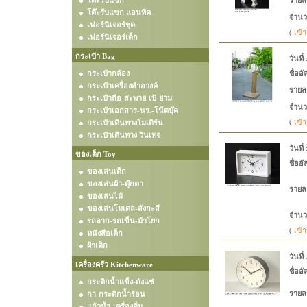
โต๊ะรับแขก
รายล
โต๊ะรับแขก แอนทีค
จำนว
เฟอร์นิเจอร์ชุด
(
เข้า
เฟอร์นิเจอร์เด็ก
กระเป๋า Bag
วันที่
:
กระเป๋ากล้อง
ชื่ออั
กระเป๋าเครื่องสำอางค์
รายล
กระเป๋าถือ-สะพาย-เป้-ย่าม
จำนว
กระเป๋าเอกสาร-นร.-โน๊ตบุ๊ค
(
เข้า
กระเป๋าเดินทางโมเดิร์น
กระเป๋าเดินทาง วินเทจ
วันที่
ของเด็ก Toy
ชื่ออั
ของเล่นเด็ก
ของเล่นผ้า-ตุ๊กตา
รายล
ของเล่นไม้
ของเล่นโมเดล-สังกะสี
จำนว
รถลาก-รถเข็น-ม้าโยก
(
เข้า
หนังสือเด็ก
ผ้าเด็ก
วันที่
เครื่องครัว Kitchenware
ชื่ออั
กระติกน้ำแข็ง-ถังแช่
รายล
กา-กระติกน้ำร้อน
แก้วน้ำ-เครื่องดื่ม