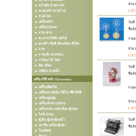
จำนว
แก้วมัค-ถ้วยกาแฟ
ขวดเหล้า-ขวดไวน์
(
เข้า
ขวดโหล
เครื่องครัว
วันที่
เครื่องปรุงรส
ชื่ออั
จาน-ชาม
ตะแกรงใส่ผัก-ผลไม้
รายล
ตะหลิว-ทัพพี-ช้อนส้อม-ที่เปิด
จำนว
ถาด
ถาดเค้ก-ฝาครอบ
(
เข้า
ภาชนะไม้-โตก
มีด-เขียง
วันที่
เหยือก-ขวดน้ำ
ชื่ออั
เครื่องใช้ไฟฟ้า Electronics
เครื่องคิดเงิน
รายล
เครื่องฉายหนัง-วิดีโอ-ซีดี-ดีวีดี
เครื่องดูดฝุ่น
จำนว
เครื่องทำความร้อน
(
เข้า
เครื่องเล่น-แผ่นเสียง-ตู้เพลง
ไดร์เป่าผม
ตู้เย็น ตู้แช่ ตู้กดน้ำ
วันที่
เตารีด-เครื่องซักผ้า
ชื่ออั
โทรทัศน์