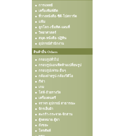
การแพทย์
เครื่องพิมพ์ดีด
ที่วางหนังสือ-ซีดี-โปสการ์ด
แฟ้ม
ลูกโลก-เข็มทิศ-แผนที่
วิทยาศาสตร์
สมุด-หนังสือ-ปฏิทิน
อุปกรณ์สำนักงาน
สินค้าอื่น Others
กรอบรูปทั่วไป
กรอบรูปแอนทีคห้ามเปลี่ยนรูป
กรอบรูปเฟรม-อื่นๆ
กล้องถ่ายรูป-กล้องวิดีโอ
กีฬา
เกม
โล่ห์-ถ้วยรางวัล
เครื่องดนตรี
จราจร อุปกรณ์ สาธารณะ
จักรเย็บผ้า
ตะกร้า-กระจาด-จักสาน
ตู้จดหมาย-ตู้ยา
ถังขยะ
โทรศัพท์