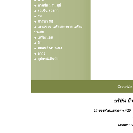
พรม
พาทิชั่น-ม่าน-มู่ลี่
รถเข็น-รถลาก
ร่ม
ศาสนา-พิธี
เสาแขวน-เครื่องแต่งกาย-เครื่อง
ประดับ
เครื่องนอน
ผ้า
หมอนอิง-เบาะนั่ง
อาวุธ
อุปกรณ์เดินป่า
Copyright 
บริษัท บ้
14 ซอยสังคมสงเคราะห์ 20
Mobile: 0