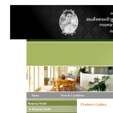
Home
Term & Conditions
Banprop Studio
Products Gallery
Banprop Studio