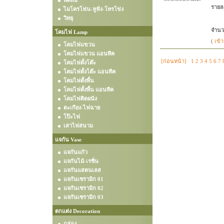
พัดลม
รายล
ไมโครโฟน-หูฟัง-โทรโข่ง
วิทยุ
จำนว
โคมไฟ Lamp
(
เข้า
โคมไฟแขวน
โคมไฟแขวน แอนทีค
[ก่อนหน้า]
1
2
3
4
5
6
7
โคมไฟตั้งโต๊ะ
โคมไฟตั้งโต๊ะ แอนทีค
โคมไฟตั้งพื้น
โคมไฟตั้งพื้น แอนทีค
โคมไฟติดผนัง
ตะเกียง-ไฟฉาย
โป๊ะไฟ
เสาไฟสนาม
แจกัน Vase
แจกันแก้ว
แจกันไม้-เรซิ่น
แจกันแสตนเลส
แจกันเซรามิก 01
แจกันเซรามิก 02
แจกันเซรามิก 03
ตกแต่ง Decoration
กล่อง